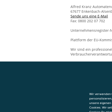
Alfred Kranz Automaten
67677 Enkenbach-Alsen
Sende uns eine E-Mail
Fax: 0800 202 07 702
Unternehmensregister-N
Plattform der EU-Kommis
Wir sind ein professione
Verbraucherverantwort
KONTAKT
Heimservice Rial
Enkenbach-Alse
Wir verwenden C
Hochspeyerer St
personalisieren
67677
Enkenbac
unsere eigenen 
Cookies. Wir s
Cookies Du akz