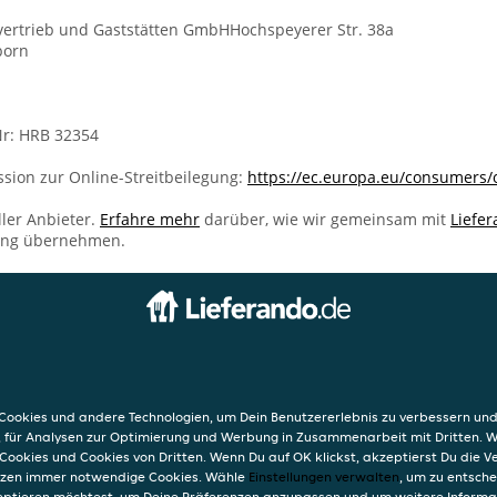
vertrieb und Gaststätten GmbHHochspeyerer Str. 38a
born
r: HRB 32354
sion zur Online-Streitbeilegung:
https://ec.europa.eu/consumers/
ller Anbieter.
Erfahre mehr
darüber, wie wir gemeinsam mit
Liefe
ung übernehmen.
INFO
to
AGB
nborn
Datensc
ookies und andere Technologien, um Dein Benutzererlebnis zu verbessern und
r. 38a
Verwend
, für Analysen zur Optimierung und Werbung in Zusammenarbeit mit Dritten. 
h-Alsenborn
Impres
Cookies und Cookies von Dritten. Wenn Du auf OK klickst, akzeptierst Du die 
etzen immer notwendige Cookies. Wähle
Einstellungen verwalten
, um zu entsch
eptieren möchtest, um Deine Präferenzen anzupassen und um weitere Informa